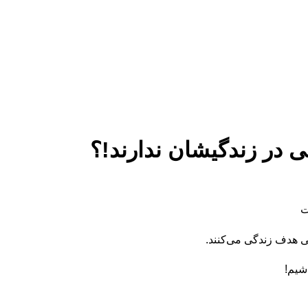
ت
اشیم!