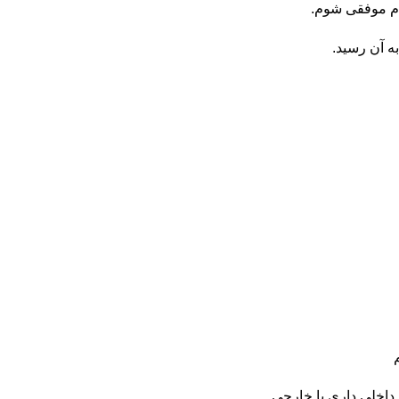
م موفقی شوم.
ه آن رسید.
 داخلی داری یا خارجی