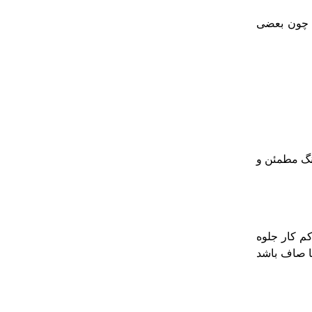
د چون بعضی
نگ مطمئن و
کم کار جلوه
با صاف باشد