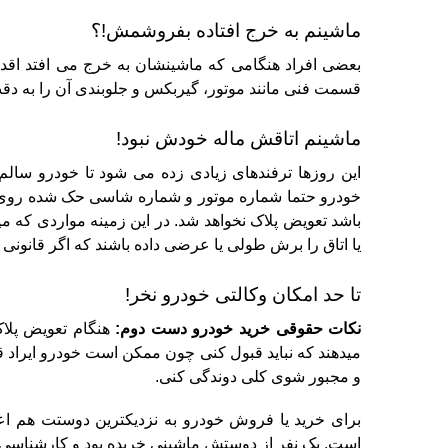
ماشینم به خرج افتاده بفروشمش!؟
بعضی افراد هنگامی که ماشینشان به خرج می افتد اقدام
قسمت فنی مانند موتور، گیربکس و جلوبندی آن را به دقت 
ماشینم اتاقش ماله خودش نبود!
این روزها ترفندهای زیادی زده می شود تا خودرو سالم 
خودرو حتما شماره موتور و شماره شاسی حک شده روی بد
باشد تعویض پلاک نخواهد شد.
در این زمینه مواردی که می
یا اتاق را برش طولی یا عرضی داده باشند که اگر قانونی 
تا حد امکان وکالتی خودرو نخر!
نکات حقوقی خرید خودرو دست دوم:
هنگام تعویض پلاک
میدهند که نباید قبول کنی چون ممکن است خودرو ایراد قا
و مجبور شوی کلی دوندگی کنی.
برای خرید یا فروش خودرو به نزدیکترین دوستت هم اع
است. یک نفر از دوستش ماشینی خریده بود و کارشناسی