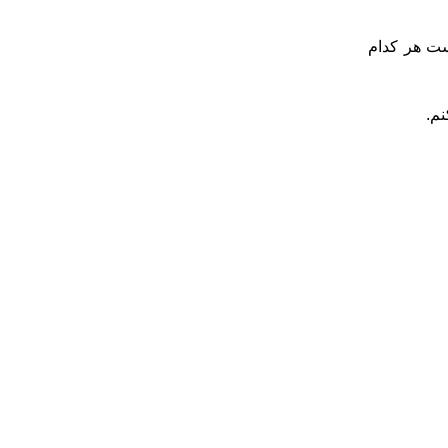
ست هر کدام
نم.